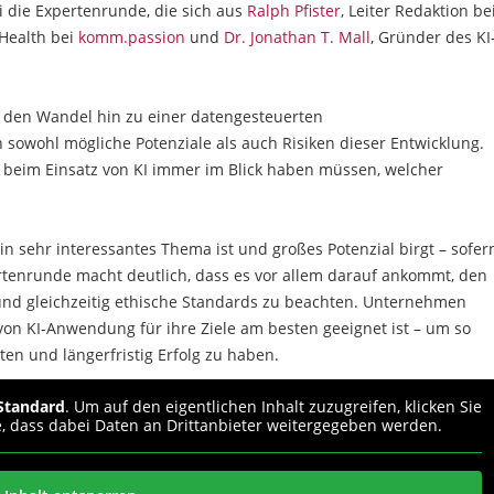
 die Expertenrunde, die sich aus
Ralph Pfister
, Leiter Redaktion be
l Health bei
komm.passion
und
Dr. Jonathan T. Mall
, Gründer des KI
f den Wandel hin zu einer datengesteuerten
owohl mögliche Potenziale als auch Risiken dieser Entwicklung.
 beim Einsatz von KI immer im Blick haben müssen, welcher
R ein sehr interessantes Thema ist und großes Potenzial birgt – sofer
ertenrunde macht deutlich, dass es vor allem darauf ankommt, den
und gleichzeitig ethische Standards zu beachten. Unternehmen
von KI-Anwendung für ihre Ziele am besten geeignet ist – um so
iten und längerfristig Erfolg zu haben.
Standard
. Um auf den eigentlichen Inhalt zuzugreifen, klicken Sie
e, dass dabei Daten an Drittanbieter weitergegeben werden.