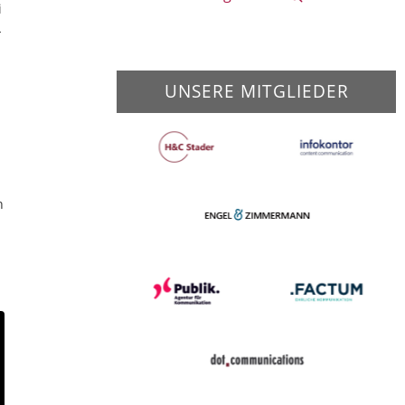
i
-
UNSERE MITGLIEDER
n