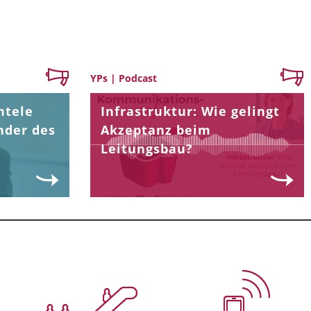
YPs | Podcast
ntele
Infrastruktur: Wie gelingt
nder des
Akzeptanz beim
Leitungsbau?