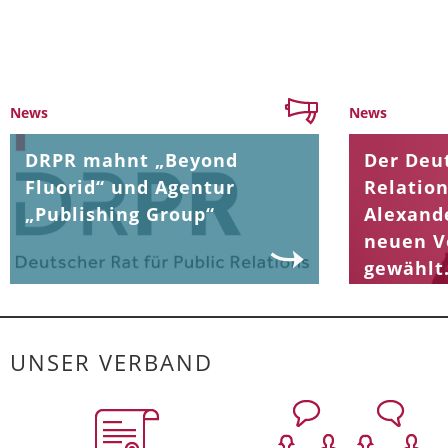
News
News
DRPR mahnt „Beyond
Der Deut
Fluorid“ und Agentur
Relation
„Publishing Group“
Alexand
neuen V
gewählt
UNSER VERBAND