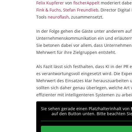
Felix Kupferer
von
fischerAppelt
moderiert dabei
Fink & Fuchs
,
Stefan Freundlieb
, Director Digita
Tools
neuroflash
, zusammensetzt.
In der Folge gehen die Gäste unter anderem au
Unternehmenskommunikation ein und erläutern s
Sie betonen dabei vor allem, dass Unternehmen
Mehrwert für ihre Zielgruppen entsteht.
Als Fazit lässt sich festhalten, dass KI in der P
es verantwortungsvoll eingesetzt wird. Die Exp
Mehrwert des Einsatzes klar herauszuarbeiten 
sollten sich daher genau überlegen, welche Art 
effizienter mit intelligenteren Systemen zu arbe
Sie sehen gerade einen Platzhalterinhalt von
auf den Button unten. Bitte beachten Si