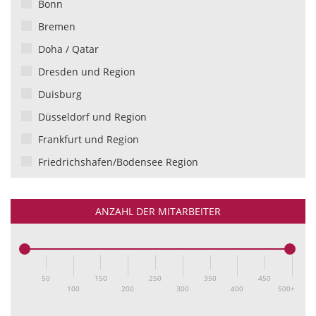
Bonn
Medien / Verlage
Employer Branding
Bremen
Mode und Lifestyle
Finanzkommunikation
Doha / Qatar
Moderne Dienstleister und Start-Ups
GEO/GAIO
Dresden und Region
Politik und Verbände
Geschichtskommunikation
Duisburg
Professional Services
Influencer Relations
Düsseldorf und Region
Stiftungen und Soziales
Innovationskommunikation
Frankfurt und Region
Technik und IT
Insolvenzkommunikation
Friedrichshafen/Bodensee Region
Tourismus/Gastronomie
Internationale PR
Gdánsk / Polen
Verbände und Öffentliche Hand
Interne Kommunikation
Haar (bei München)
ANZAHL DER MITARBEITER
Verkehr und Transport
Krisen-Live-Simulation
Hamburg und Region
Wissenschaft und Forschung
Krisenkommunikation
Hannover und Region
Lead Gen & Advertising
Ingolstadt
50
150
250
350
450
Litigation
100
200
300
400
500
Ingolstadt und Region
M&A