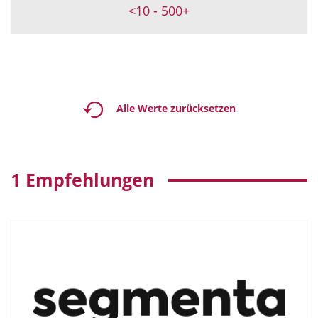
Köln/Bonn und Region
<10
-
500+
Marketing
Ludwigshafen
Medientraining
Ludwigshafen/ Mannheim und Region
Nachhaltigkeit
Mannheim
Netzwerkmanagement
Mülheim/Ruhr
Online und Social Media
Alle Werte zurücksetzen
München und Region
Performance Marketing
Münster
Politische Kommunikation
Neu-Isenburg
1
Empfehlungen
Potenzialanalyse
New York / USA
Präsentationen/visuelle Kommunikation
Peking / China
Presse- und Medienarbeit
Philadelphia / USA
Produktkommunikation
Stuttgart und Region
Public Affairs/Lobbying
Toronto / Kanada
Publikationen
Wiesbaden
Reputationsmanagement