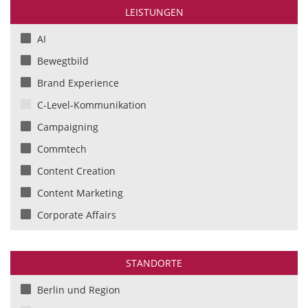
Elektronik/Elektrotechnik
LEISTUNGEN
Elektronik/Unterhaltungselektronik
AI
Energieversorgung
Bewegtbild
Entertainment/Künstler
Brand Experience
Finanzdienstleistungen / Versicherungen
C-Level-Kommunikation
Gesundheit und Pharmazie
Campaigning
Handwerk
Commtech
Industrie
Content Creation
Konsumgüter
Content Marketing
Kulturbetriebe
Corporate Affairs
Land- und Forstwirtschaft
Corporate Affairs
Lebensmittel/FMCG
CSR Beratung und Kommunikation
STANDORTE
Logistik/Transport
Digitale Kommunikation
Berlin und Region
Marketing
Digitales Marketing