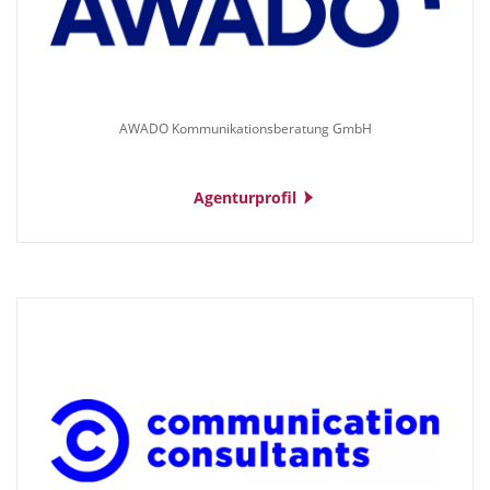
SEA
SEO
Sponsoring
AWADO Kommunikationsberatung GmbH
Storytelling
Strategieberatung
Agenturprofil
Unternehmensberatung
Unternehmenskommunikation
Veränderungsprozesse
Veranstaltungen