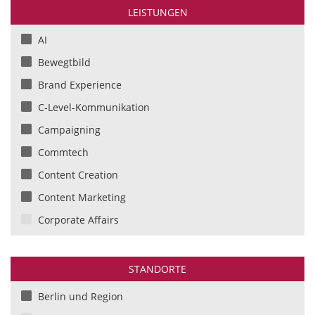
Elektronik/Elektrotechnik
LEISTUNGEN
Elektronik/Unterhaltungselektronik
AI
Energieversorgung
Bewegtbild
Entertainment/Künstler
Brand Experience
Finanzdienstleistungen / Versicherungen
C-Level-Kommunikation
Gesundheit und Pharmazie
Campaigning
Handwerk
Commtech
Industrie
Content Creation
Konsumgüter
Content Marketing
Kulturbetriebe
Corporate Affairs
Land- und Forstwirtschaft
Corporate Affairs
Lebensmittel/FMCG
CSR Beratung und Kommunikation
STANDORTE
Logistik/Transport
Digitale Kommunikation
Berlin und Region
Marketing
Digitales Marketing