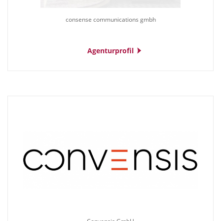
consense communications gmbh
Agenturprofil