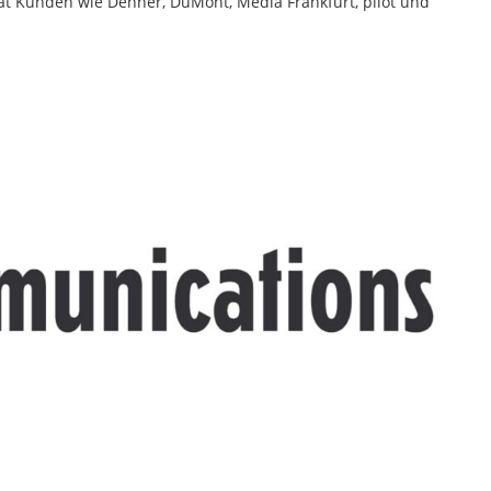
t Kunden wie Dehner, DuMont, Media Frankfurt, pilot und