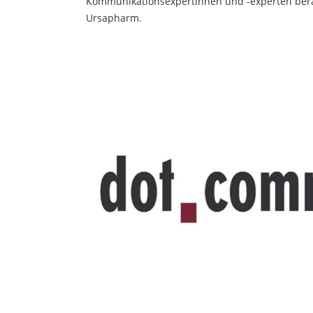
Kommunikationsexpertinnen und -experten berä
Ursapharm.