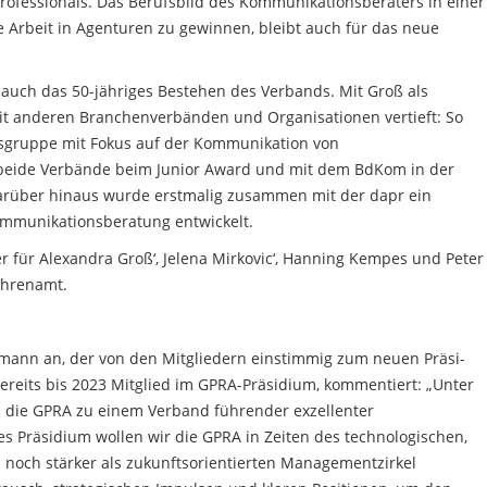
ofessionals. Das Berufsbild des Kommunikationsberaters in einer
 Arbeit in Agenturen zu gewinnen, bleibt auch für das neue
 auch das 50-jähriges Bestehen des Verbands. Mit Groß als
it anderen Branchenverbänden und Organisationen vertieft: So
sgruppe mit Fokus auf der Kommunikation von
 beide Verbände beim Junior Award und mit dem BdKom in der
 Darüber hinaus wurde erstmalig zusammen mit der dapr ein
ommunikationsberatung entwickelt.
r für Alexandra Groß‘, Jelena Mirkovic‘, Hanning Kempes und Peter
Ehrenamt.
lmann an, der von den Mitgliedern einstimmig zum neuen Präsi­
reits bis 2023 Mitglied im GPRA-Präsidium, kommentiert: „Unter
h die GPRA zu einem Verband führender exzellenter
 Präsidium wollen wir die GPRA in Zeiten des technologischen,
och stärker als zukunftsorientierten Managementzirkel