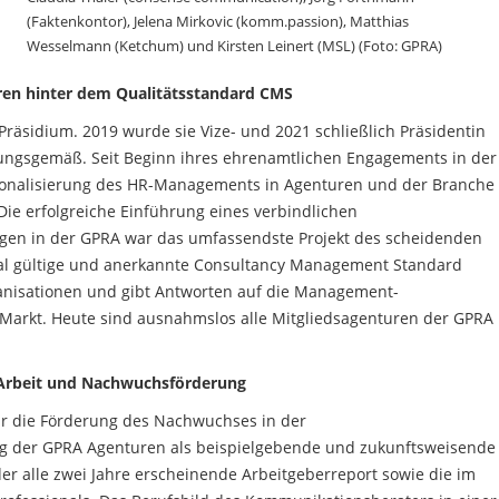
(Faktenkontor), Jelena Mirkovic (komm.passion), Matthias
Wesselmann (Ketchum) und Kirsten Leinert (MSL) (Foto: GPRA)
en hinter dem Qualitätsstandard CMS
räsidium. 2019 wurde sie Vize- und 2021 schließlich Präsidentin
zungsgemäß. Seit Beginn ihres ehrenamtlichen Engagements in der
sionalisierung des HR-Managements in Agenturen und der Branche
ie erfolgreiche Einführung eines verbindlichen
gen in der GPRA war das umfassendste Projekt des scheidenden
onal gültige und anerkannte Consultancy Management Standard
ganisationen und gibt Antworten auf die Management-
Markt. Heute sind ausnahmslos alle Mitgliedsagenturen der GPRA
-Arbeit und Nachwuchsförderung
ar die Förderung des Nachwuchses in der
g der GPRA Agenturen als beispielgebende und zukunftsweisende
er alle zwei Jahre erscheinende Arbeitgeberreport sowie die im