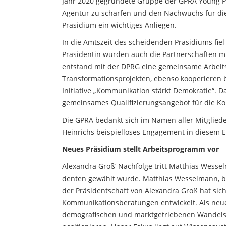
Jahr 2020 gegründete Gruppe der GPRA Young Pr
Agentur zu schärfen und den Nachwuchs für die
Präsidium ein wichtiges Anliegen.
In die Amtszeit des scheidenden Präsidiums fiel
Präsidentin wurden auch die Partnerschaften m
entstand mit der DPRG eine gemeinsame Arbeit
Transformationsprojekten, ebenso kooperieren
Initiative „Kommunikation stärkt Demokratie“.
gemeinsames Qualifizierungsangebot für die K
Die GPRA bedankt sich im Namen aller Mitgliede
Heinrichs beispielloses Engagement in diesem 
Neues Präsidium stellt Arbeitsprogramm vor
Alexandra Groß‘ Nachfolge tritt Matthias Wesse
denten gewählt wurde. Matthias Wesselmann, be
der Präsidentschaft von Alexandra Groß hat sic
Kommunikationsberatungen entwickelt. Als neues
demografischen und marktgetriebenen Wandels n