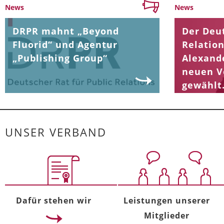
News
News
DRPR mahnt „Beyond
Der Deut
Fluorid“ und Agentur
Relation
„Publishing Group“
Alexand
neuen V
gewählt
UNSER VERBAND
Dafür stehen wir
Leistungen unserer
Mitglieder