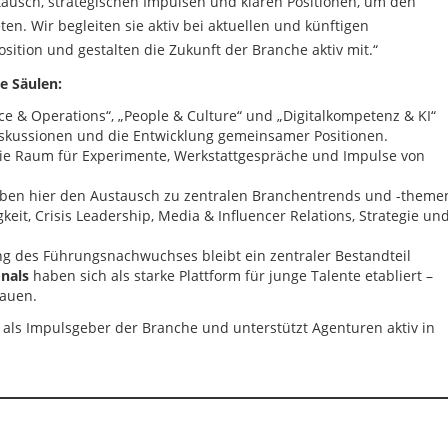
stausch, strategischen Impulsen und klaren Positionen, um den
n. Wir begleiten sie aktiv bei aktuellen und künftigen
ition und gestalten die Zukunft der Branche aktiv mit.“
e Säulen:
ce & Operations“, „People & Culture“ und „Digitalkompetenz & KI“
Diskussionen und die Entwicklung gemeinsamer Positionen.
, die Raum für Experimente, Werkstattgespräche und Impulse von
eiben hier den Austausch zu zentralen Branchentrends und -theme
eit, Crisis Leadership, Media & Influencer Relations, Strategie un
ng des Führungsnachwuchses bleibt ein zentraler Bestandteil
nals
haben sich als starke Plattform für junge Talente etabliert –
bauen.
 als Impulsgeber der Branche und unterstützt Agenturen aktiv in