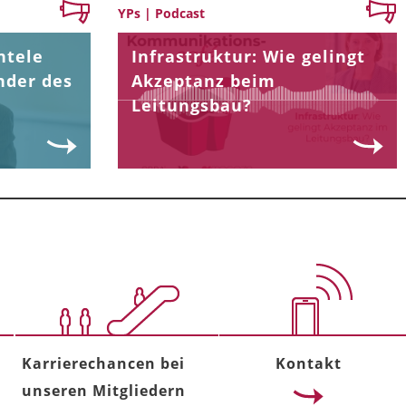
YPs | Podcast
ntele
Infrastruktur: Wie gelingt
nder des
Akzeptanz beim
Leitungsbau?
Karrierechancen bei
Kontakt
unseren Mitgliedern