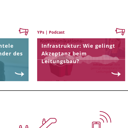
YPs | Podcast
ntele
Infrastruktur: Wie gelingt
nder des
Akzeptanz beim
Leitungsbau?