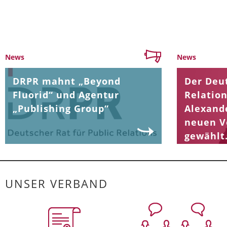
News
News
DRPR mahnt „Beyond
Der Deut
Fluorid“ und Agentur
Relation
„Publishing Group“
Alexand
neuen V
gewählt
UNSER VERBAND