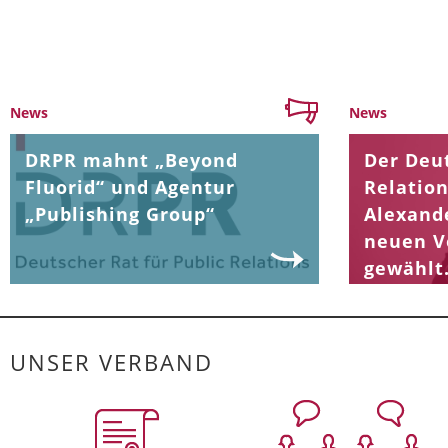
News
News
DRPR mahnt „Beyond
Der Deut
Fluorid“ und Agentur
Relation
„Publishing Group“
Alexand
neuen V
gewählt
UNSER VERBAND