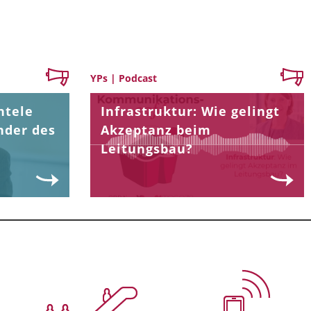
YPs | Podcast
ntele
Infrastruktur: Wie gelingt
nder des
Akzeptanz beim
Leitungsbau?