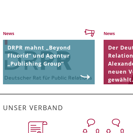
News
News
DRPR mahnt „Beyond
Der Deut
Fluorid“ und Agentur
Relation
„Publishing Group“
Alexand
neuen V
gewählt
UNSER VERBAND