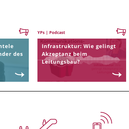
YPs | Podcast
ntele
Infrastruktur: Wie gelingt
nder des
Akzeptanz beim
Leitungsbau?