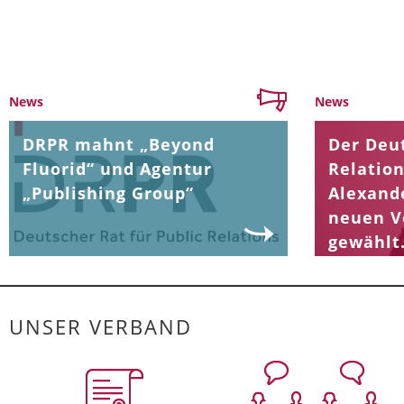
News
News
DRPR mahnt „Beyond
Der Deut
Fluorid“ und Agentur
Relation
„Publishing Group“
Alexand
neuen V
gewählt
UNSER VERBAND