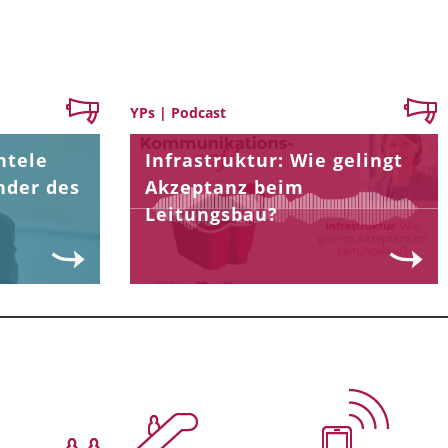
YPs | Podcast
ntele
Infrastruktur: Wie gelingt
nder des
Akzeptanz beim
Leitungsbau?