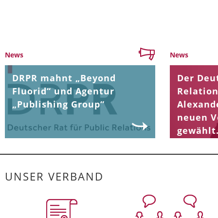
News
News
DRPR mahnt „Beyond
Der Deut
Fluorid“ und Agentur
Relation
„Publishing Group“
Alexand
neuen V
gewählt
UNSER VERBAND