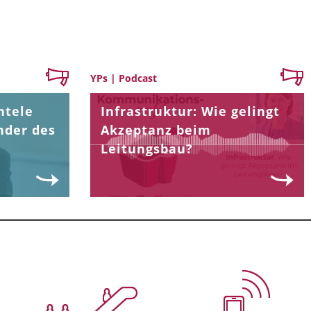
YPs | Podcast
ntele
Infrastruktur: Wie gelingt
nder des
Akzeptanz beim
Leitungsbau?