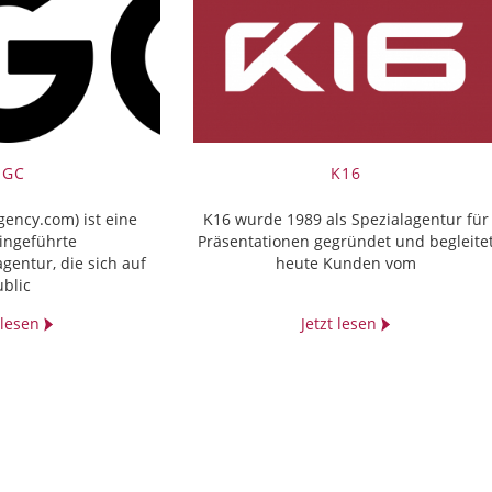
SGC
K16
ency.com) ist eine
K16 wurde 1989 als Spezialagentur für
ingeführte
Präsentationen gegründet und begleite
entur, die sich auf
heute Kunden vom
ublic
t lesen
Jetzt lesen