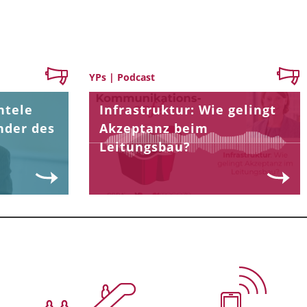
YPs | Podcast
ntele
Infrastruktur: Wie gelingt
nder des
Akzeptanz beim
Leitungsbau?