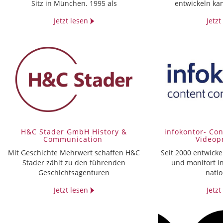
Sitz in München. 1995 als
entwickeln ka
Jetzt lesen
Jetz
H&C Stader GmbH History &
infokontor- Co
Communication
Video­p
Mit Geschichte Mehrwert schaffen H&C
Seit 2000 entwickel
Stader zählt zu den führenden
und monitort in
Geschichtsagenturen
nati
Jetzt lesen
Jetz