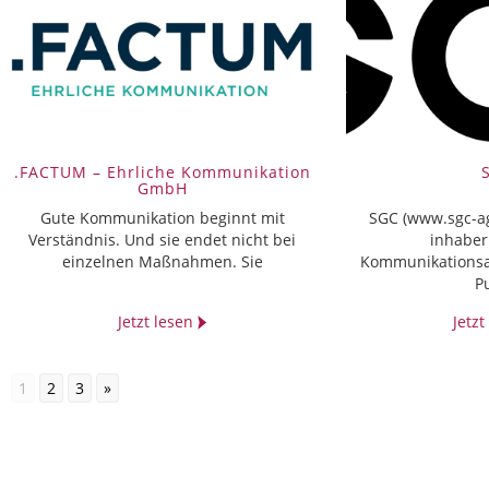
.FACTUM – Ehrliche Kommunikation
GmbH
Gute Kommunikation beginnt mit
SGC (www.sgc-ag
Verständnis. Und sie endet nicht bei
inhaber
einzelnen Maßnahmen. Sie
Kommunikationsag
P
Jetzt lesen
Jetz
1
2
3
»