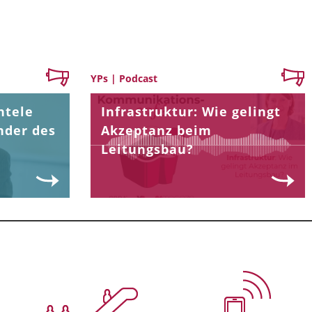
YPs | Podcast
ntele
Infrastruktur: Wie gelingt
nder des
Akzeptanz beim
Leitungsbau?