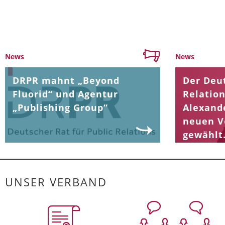
News
News
DRPR mahnt „Beyond
Der Deut
Fluorid“ und Agentur
Relation
„Publishing Group“
Alexand
neuen V
gewählt
UNSER VERBAND