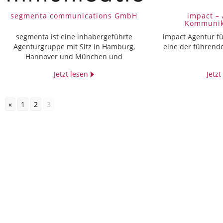
segmenta communications GmbH
impact – 
Kommunik
segmenta ist eine inhabergeführte
impact Agentur f
Agenturgruppe mit Sitz in Hamburg,
eine der führend
Hannover und München und
Jetzt lesen
Jetz
«
1
2
3