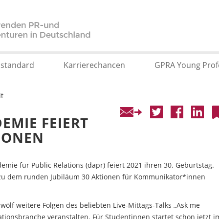
sstandard
Karrierechancen
GPRA Young Prof
it
DEMIE FEIERT
TIONEN
mie für Public Relations (dapr) feiert 2021 ihren 30. Geburtstag.
zu dem runden Jubiläum 30 Aktionen für Kommunikator*innen
wölf weitere Folgen des beliebten Live-Mittags-Talks „Ask me
ionsbranche veranstalten. Für Studentinnen startet schon jetzt i