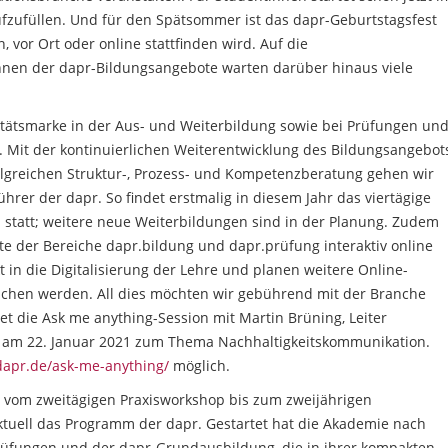
fzufüllen. Und für den Spätsommer ist das dapr-Geburtstagsfest
, vor Ort oder online stattfinden wird. Auf die
en der dapr-Bildungsangebote warten darüber hinaus viele
itätsmarke in der Aus- und Weiterbildung sowie bei Prüfungen un
 Mit der kontinuierlichen Weiterentwicklung des Bildungsangebot
lgreichen Struktur-, Prozess- und Kompetenzberatung gehen wir
sführer der dapr. So findet erstmalig in diesem Jahr das viertägige
 statt; weitere neue Weiterbildungen sind in der Planung. Zudem
der Bereiche dapr.bildung und dapr.prüfung interaktiv online
t in die Digitalisierung der Lehre und planen weitere Online-
tlichen werden. All dies möchten wir gebührend mit der Branche
etet die Ask me anything-Session mit Martin Brüning, Leiter
m 22. Januar 2021 zum Thema Nachhaltigkeitskommunikation.
dapr.de/ask-me-anything/
möglich.
 vom zweitägigen Praxisworkshop bis zum zweijährigen
tuell das Programm der dapr. Gestartet hat die Akademie nach
rüfungen und der dapr-Grundausbildung, die in ihrer kompakten