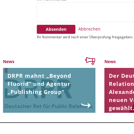
Abbrechen
Absenden
Ihr Kommentar wird nach einer Überprüfung freigegeben.
News
News
DRPR mahnt „Beyond
Der Deut
Fluorid“ und Agentur
Relation
„Publishing Group“
Alexand
neuen V
gewählt