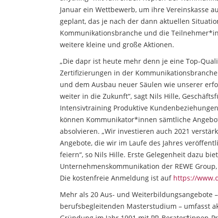
Januar ein Wettbewerb, um ihre Vereinskasse au
geplant, das je nach der dann aktuellen Situation
Kommunikationsbranche und die Teilnehmer*inn
weitere kleine und große Aktionen.
„Die dapr ist heute mehr denn je eine Top-Qual
Zertifizierungen in der Kommunikationsbranche.
und dem Ausbau neuer Säulen wie unserer erfo
weiter in die Zukunft“, sagt Nils Hille, Geschäft
Intensivtraining Produktive Kundenbeziehungen
können Kommunikator*innen sämtliche Angebote 
absolvieren. „Wir investieren auch 2021 verstärk
Angebote, die wir im Laufe des Jahres veröffen
feiern“, so Nils Hille. Erste Gelegenheit dazu bi
Unternehmenskommunikation der REWE Group, a
Die kostenfreie Anmeldung ist auf
https://www.
Mehr als 20 Aus- und Weiterbildungsangebote –
berufsbegleitenden Masterstudium – umfasst ak
Gründung im Jahr 1991 mit PR-Berater*innen-P