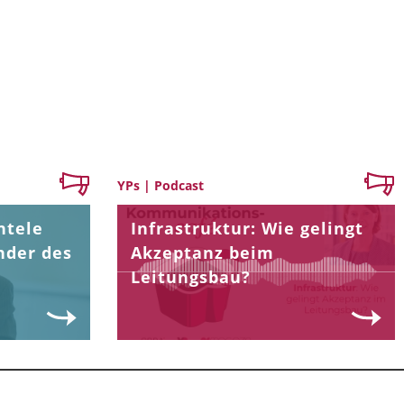
YPs | Podcast
ntele
Infrastruktur: Wie gelingt
nder des
Akzeptanz beim
Leitungsbau?