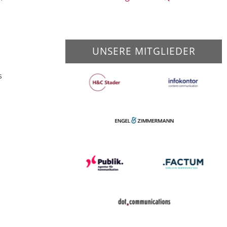
UNSERE MITGLIEDER
d
s