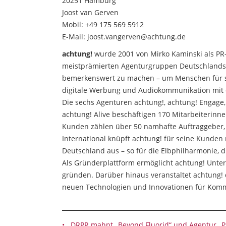
20251 Hamburg
Joost van Gerven
Mobil: +49 175 569 5912
E-Mail: joost.vangerven@achtung.de
achtung!
wurde 2001 von Mirko Kaminski als PR-A
meistprämierten Agenturgruppen Deutschlands.
bemerkenswert zu machen – um Menschen für sie
digitale Werbung und Audiokommunikation mit
Die sechs Agenturen achtung!, achtung! Engage,
achtung! Alive beschäftigen 170 Mitarbeiterinn
Kunden zählen über 50 namhafte Auftraggeber, 
International knüpft achtung! für seine Kunde
Deutschland aus – so für die Elbphilharmonie, 
Als Gründerplattform ermöglicht achtung! Unte
gründen. Darüber hinaus veranstaltet achtung
neuen Technologien und Innovationen für Komm
DRPR mahnt „Beyond Fluorid“ und Agentur „P