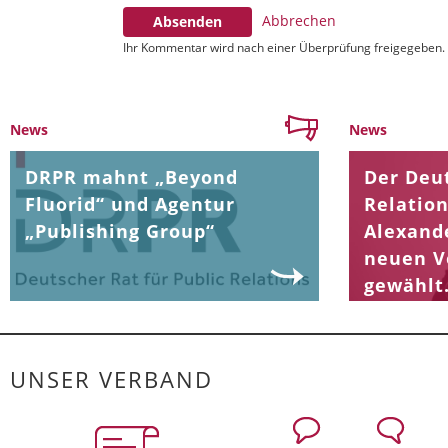
Abbrechen
Absenden
Ihr Kommentar wird nach einer Überprüfung freigegeben.
News
News
DRPR mahnt „Beyond
Der Deut
Fluorid“ und Agentur
Relation
„Publishing Group“
Alexand
neuen V
gewählt
UNSER VERBAND