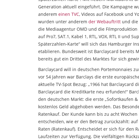
Generation aktuell eingeführt. Die Kampagne w
anderem
einen TVC
, Videos auf Facebook und Y
wurden unter anderem
der Webauftritt
und die 
die Mediaagentur OMD und die Filmproduktion S
auf Pro7, SAT.1, Kabel 1, RTL, VOX, RTL II und S
Späterzahlen-Karte“ will sich das Hamburger In
etablieren. Bundesweit ist Barclaycard bereits M
bereits gut ein Drittel des Marktes für sich ge
Barclaycard will in deutschen Portemonnaies zu
vor 54 Jahren war Barclays die erste europäisch
aktuelle TV-Spot Bezug: „1966 hat Barclaycard di
Barclaycard die Kreditkarte neu erfunden!“ Bar
den deutschen Markt: die erste „Sofortkaufen &
kostenlos Geld abgehoben werden. Das Besondere
Ratenkauf. Der Kunde kann bis zu acht Wochen n
entscheiden, wie er den Betrag zurückzahlt: auf 
Raten (Ratenkauf). Entscheidet er sich für den 
Laufzeiten zur Verfügung. Die vielfältigen Rück