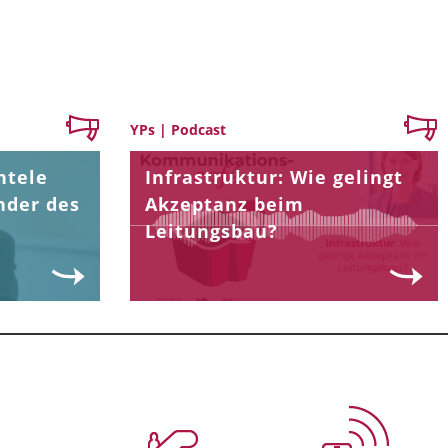
YPs | Podcast
ntele
Infrastruktur: Wie gelingt
nder des
Akzeptanz beim
Leitungsbau?