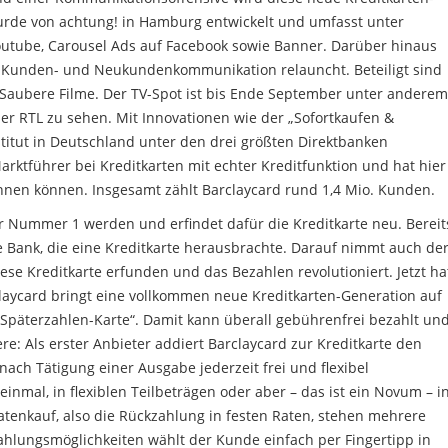
urde von achtung! in Hamburg entwickelt und umfasst unter
outube, Carousel Ads auf Facebook sowie Banner. Darüber hinaus
Kunden- und Neukundenkommunikation relauncht. Beteiligt sind
aubere Filme. Der TV-Spot ist bis Ende September unter anderem
uper RTL zu sehen. Mit Innovationen wie der „Sofortkaufen &
stitut in Deutschland unter den drei größten Direktbanken
arktführer bei Kreditkarten mit echter Kreditfunktion und hat hier
winnen können. Insgesamt zählt Barclaycard rund 1,4 Mio. Kunden.
r Nummer 1 werden und erfindet dafür die Kreditkarte neu. Bereit
e Bank, die eine Kreditkarte herausbrachte. Darauf nimmt auch de
ese Kreditkarte erfunden und das Bezahlen revolutioniert. Jetzt ha
claycard bringt eine vollkommen neue Kreditkarten-Generation auf
 Späterzahlen-Karte“. Damit kann überall gebührenfrei bezahlt un
: Als erster Anbieter addiert Barclaycard zur Kreditkarte den
ach Tätigung einer Ausgabe jederzeit frei und flexibel
einmal, in flexiblen Teilbeträgen oder aber – das ist ein Novum – i
Ratenkauf, also die Rückzahlung in festen Raten, stehen mehrere
zahlungsmöglichkeiten wählt der Kunde einfach per Fingertipp in