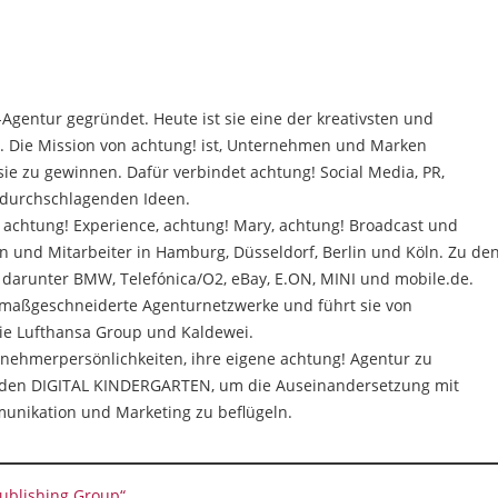
gentur gegründet. Heute ist sie eine der kreativsten und
 Die Mission von achtung! ist, Unternehmen und Marken
 zu gewinnen. Dafür verbindet achtung! Social Media, PR,
 durchschlagenden Ideen.
 achtung! Experience, achtung! Mary, achtung! Broadcast und
en und Mitarbeiter in Hamburg, Düsseldorf, Berlin und Köln. Zu de
darunter BMW, Telefónica/O2, eBay, E.ON, MINI und mobile.de.
n maßgeschneiderte Agenturnetzwerke und führt sie von
die Lufthansa Group und Kaldewei.
rnehmerpersönlichkeiten, ihre eigene achtung! Agentur zu
! den DIGITAL KINDERGARTEN, um die Auseinandersetzung mit
unikation und Marketing zu beflügeln.
ublishing Group“