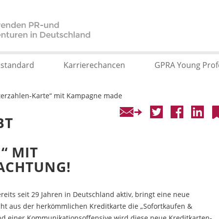
sstandard
Karrierechancen
GPRA Young Prof
äterzahlen-Karte“ mit Kampagne made
BT
“ MIT
ACHTUNG!
reits seit 29 Jahren in Deutschland aktiv, bringt eine neue
ht aus der herkömmlichen Kreditkarte die „Sofortkaufen &
nd einer Kommunikationsoffensive wird diese neue Kreditkarten-