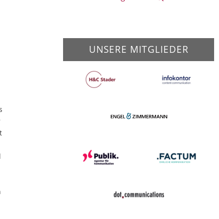
UNSERE MITGLIEDER
s
r
t
d
n