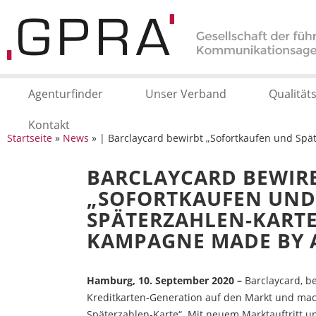
Agenturfinder
Unser Verband
Qualität
Kontakt
Startseite
»
News
» | Barclaycard bewirbt „Sofortkaufen und Sp
BARCLAYCARD BEWIR
„SOFORTKAUFEN UND
SPÄTERZAHLEN-KARTE
KAMPAGNE MADE BY 
Hamburg, 10. September 2020 –
Barclaycard, be
Kreditkarten-Generation auf den Markt und mac
Späterzahlen-Karte“. Mit neuem Marktauftritt u