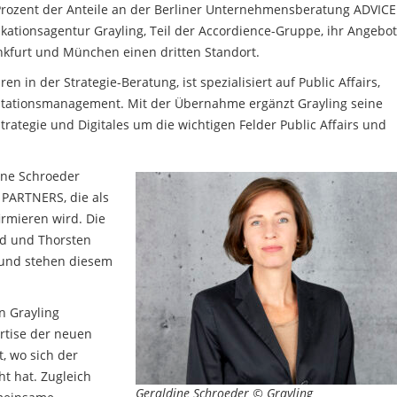
rozent der Anteile an der Berliner Unternehmensberatung ADVICE
ationsagentur Grayling, Teil der Accordience-Gruppe, ihr Angebot
kfurt und München einen dritten Standort.
n in der Strategie-Beratung, ist spezialisiert auf Public Affairs,
utationsmanagement. Mit der Übernahme ergänzt Grayling seine
ategie und Digitales um die wichtigen Felder Public Affairs und
ine Schroeder
 PARTNERS, die als
irmieren wird. Die
d und Thorsten
und stehen diesem
n Grayling
ertise der neuen
, wo sich der
t hat. Zugleich
Geraldine Schroeder © Grayling