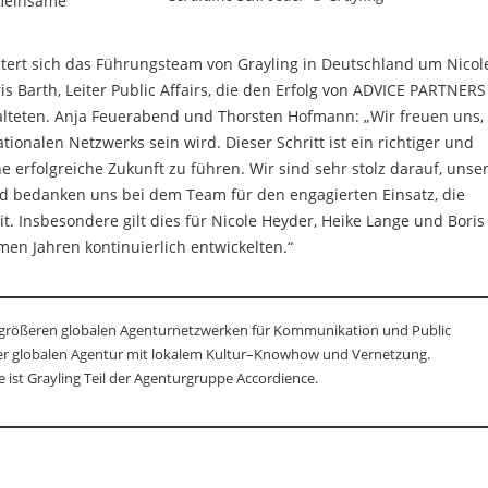
emeinsame
eitert sich das Führungsteam von Grayling in Deutschland um Nicol
s Barth, Leiter Public Affairs, die den Erfolg von ADVICE PARTNERS
lteten. Anja Feuerabend und Thorsten Hofmann: „Wir freuen uns,
ionalen Netzwerks sein wird. Dieser Schritt ist ein richtiger und
 erfolgreiche Zukunft zu führen. Wir sind sehr stolz darauf, unse
d bedanken uns bei dem Team für den engagierten Einsatz, die
. Insbesondere gilt dies für Nicole Heyder, Heike Lange und Boris
en Jahren kontinuierlich entwickelten.“
en größeren globalen Agenturnetzwerken für Kommunikation und Public
iner globalen Agentur mit lokalem Kultur–Knowhow und Vernetzung.
ist Grayling Teil der Agenturgruppe Accordience.