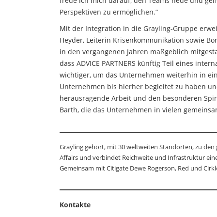
freue ich mich darauf, den Teams neue und g
Perspektiven zu ermöglichen.“
Mit der Integration in die Grayling-Gruppe erw
Heyder, Leiterin Krisenkommunikation sowie Bori
in den vergangenen Jahren maßgeblich mitgesta
dass ADVICE PARTNERS künftig Teil eines internat
wichtiger, um das Unternehmen weiterhin in eine
Unternehmen bis hierher begleitet zu haben un
herausragende Arbeit und den besonderen Spirit
Barth, die das Unternehmen in vielen gemeinsam
Grayling gehört, mit 30 weltweiten Standorten, zu d
Affairs und verbindet Reichweite und Infrastruktur e
Gemeinsam mit Citigate Dewe Rogerson, Red und Cirkle 
Kontakte