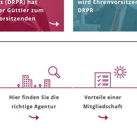
s (DRPR) hat
wird Ehrenvorsitze
er Güttler zum
DRPR
orsitzenden
.
Hier finden Sie die
Vorteile einer
richtige Agentur
Mitgliedschaft