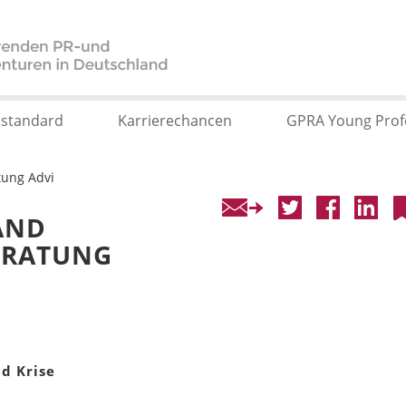
sstandard
Karrierechancen
GPRA Young Prof
tung Advi
AND
ERATUNG
nd Krise