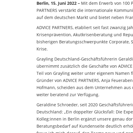
Berlin, 15. Juni 2022 –
Mit dem Erwerb von 100 P
PARTNERS verstärkt die internationale Kommunik
auf dem deutschen Markt und bietet neben Fran
ADVICE PARTNERS, etabliert seit fast zwanzig Jahre
Krisenprävention, Akutkrisenberatung und Rep
bisherigen Beratungsschwerpunkte Corporate, Str
Krise.
Grayling Deutschland-Geschäftsführerin Gerald
übernimmt zusätzlich die Geschäfte von ADVICE
Teil von Grayling weiter unter eigenem Namen f
Gründer von ADVICE PARTNERS, Anja Feueraben
Hofmann, scheiden aus dem Unternehmen aus 
weiter beratend zur Verfügung.
Geraldine Schroeder, seit 2020 Geschäftsführeri
Deutschland: „Ein doppelter Glücksfall: Die Exp
Kolleg:innen in Berlin ergänzt unsere genau dort
Beratungsbedarf auf Kundenseite deutlich erhöh