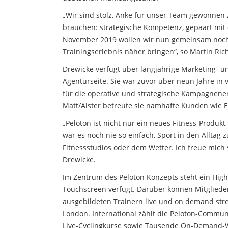
„Wir sind stolz, Anke für unser Team gewonnen zu
brauchen: strategische Kompetenz, gepaart mit
November 2019 wollen wir nun gemeinsam noch m
Trainingserlebnis näher bringen“, so Martin Ric
Drewicke verfügt über langjährige Marketing-
Agenturseite. Sie war zuvor über neun Jahre i
für die operative und strategische Kampagnenent
Matt/Alster betreute sie namhafte Kunden wie 
„Peloton ist nicht nur ein neues Fitness-Produkt
war es noch nie so einfach, Sport in den Alltag 
Fitnessstudios oder dem Wetter. Ich freue mich 
Drewicke.
Im Zentrum des Peloton Konzepts steht ein Hight
Touchscreen verfügt. Darüber können Mitglieder
ausgebildeten Trainern live und on demand stre
London. International zählt die Peloton-Communi
Live-Cyclingkurse sowie Tausende On-Demand-W