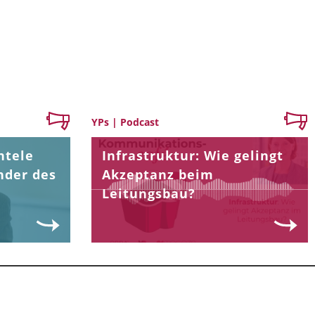
YPs | Podcast
ntele
Infrastruktur: Wie gelingt
nder des
Akzeptanz beim
Leitungsbau?