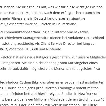
 haben. Sie bringt alles mit, was wir für diese wichtige Position
 einer Hands-on-Mentalität. Nach dem erfolgreichen Launch im
ehr Fitnessfans in Deutschland dieses einzigartige
hter, Geschäftsführer bei Peloton in Deutschland.
 und Kommunikationserfahrung auf Unternehmens- sowie
n verschiedenen Managementfunktionen bei Vodafone Deutschland
wicklung zuständig. Als Client Service Director bei Jung von
ERGO, Vodafone, TUI, OBI und Nintendo.
, Peloton hat eine neue Kategorie geschaffen. Für unsere Mitgliede
zu integrieren. Sie sind nicht abhängig vom Kursangebot eines
sehr darauf, dafür möglichst viele Menschen zu begeistern“, so
ech-Indoor-Cycling Bike, das über einen großen, fest installierten
 zu Hause den eigens produzierten Trainings-Content mit top
amen. Peloton betreibt hierfür eigene Studios in New York und
ty bereits über zwei Millionen Mitglieder, denen täglich bis zu 15
orkouts aus der Mediathek zur Verfügung stehen. Die Kurse