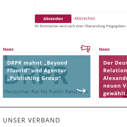
Abbrechen
Absenden
Ihr Kommentar wird nach einer Überprüfung freigegeben.
News
News
DRPR mahnt „Beyond
Der Deut
Fluorid“ und Agentur
Relation
„Publishing Group“
Alexand
neuen V
gewählt
UNSER VERBAND