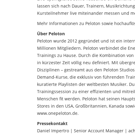
lassen sich nach Dauer, Trainern, Musikrichtung
Kursteilnehmer live miteinander messen und mo
Mehr Informationen zu Peloton sowie hochauflö
Über Peloton
Peloton wurde 2012 gegründet und ist ein inte
Millionen Mitgliedern. Peloton verbindet die E
Trainings zu Hause. Durch die Kombination von F
in kürzester Zeit völlig neu definiert. Mit überg
Disziplinen – gestreamt aus den Peloton Studi
Demand-Kurse, die exklusiv von führenden Traine
kuratierte Playlisten der weltbesten Musiker. D
Trainingssession zu einer effizienten und mitre
Menschen fit werden. Peloton hat seinen Haupts
Stores in den USA, Großbritannien, Kanada sowi
www.onepeloton.de.
Pressekontakt
Daniel Impertro | Senior Account Manager | a