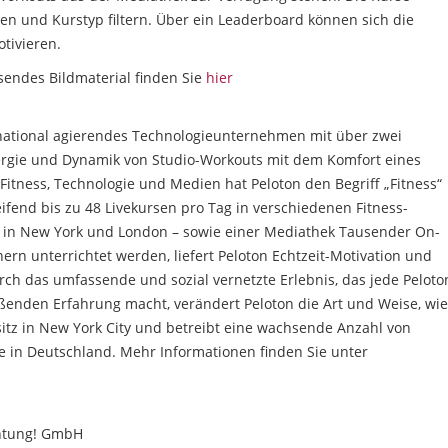
en und Kurstyp filtern. Über ein Leaderboard können sich die
tivieren.
sendes Bildmaterial finden Sie
hier
rnational agierendes Technologieunternehmen mit über zwei
nergie und Dynamik von Studio-Workouts mit dem Komfort eines
itness, Technologie und Medien hat Peloton den Begriff „Fitness“
reifend bis zu 48 Livekursen pro Tag in verschiedenen Fitness-
os in New York und London – sowie einer Mediathek Tausender On-
rn unterrichtet werden, liefert Peloton Echtzeit-Motivation und
urch das umfassende und sozial vernetzte Erlebnis, das jede Peloto
ißenden Erfahrung macht, verändert Peloton die Art und Weise, wie
itz in New York City und betreibt eine wachsende Anzahl von
e in Deutschland. Mehr Informationen finden Sie unter
chtung! GmbH