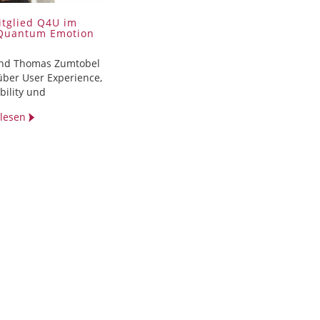
tglied Q4U im
 Quantum Emotion
und Thomas Zumtobel
über User Experience,
bility und
t lesen