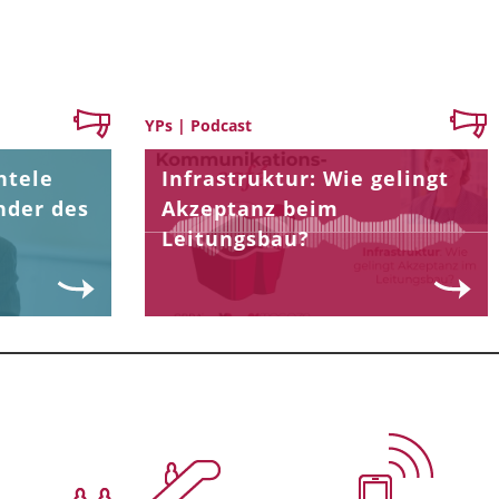
YPs | Podcast
ntele
Infrastruktur: Wie gelingt
nder des
Akzeptanz beim
Leitungsbau?