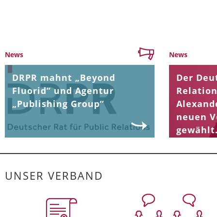
News
News
DRPR mahnt „Beyond
Der Deut
Fluorid“ und Agentur
Relation
„Publishing Group“
Alexand
neuen V
gewählt
UNSER VERBAND