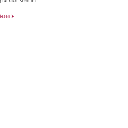
 für dich” steht im
t lesen