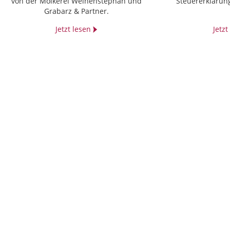
von der Molkerei Weihenstephan und
“Steuererklärung
Grabarz & Partner.
Jetzt lesen
Jetz