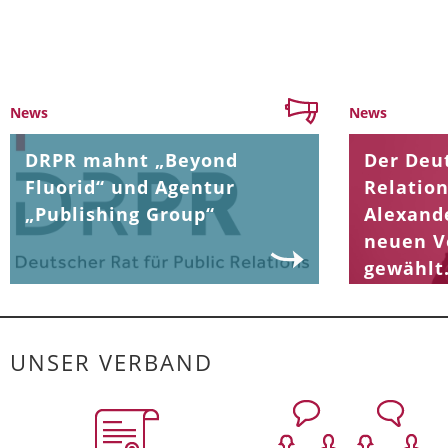
News
News
DRPR mahnt „Beyond
Der Deut
Fluorid“ und Agentur
Relation
„Publishing Group“
Alexand
neuen V
gewählt
UNSER VERBAND