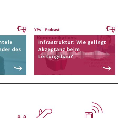
YPs | Podcast
ntele
Infrastruktur: Wie gelingt
nder des
Akzeptanz beim
Leitungsbau?